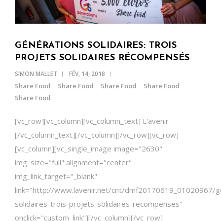
GÉNÉRATIONS SOLIDAIRES: TROIS
PROJETS SOLIDAIRES RÉCOMPENSÉS
SIMON MALLET
FÉV, 14, 2018
Share Food
Share Food
Share Food
Share Food
Share Food
[vc_row][vc_column][vc_column_text] L'avenir
[/vc_column_text][/vc_column][/vc_row][vc_row]
[vc_column][vc_single_image image="2630"
img_size="full" alignment="center"
img_link_target="_blank"
link="http://www.lavenir.net/cnt/dmf20170619_01020967/g
solidaires-trois-projets-solidaires-recompenses"
onclick="custom_link"][/vc_column][/vc_row]