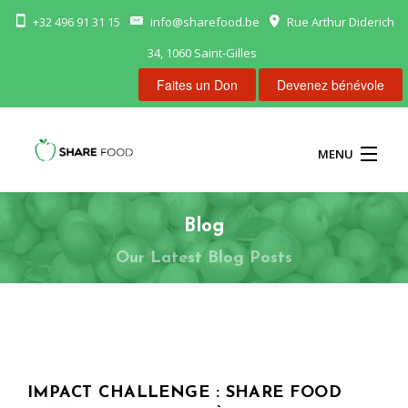
+32 496 91 31 15
info@sharefood.be
Rue Arthur Diderich
34, 1060 Saint-Gilles
Faites un Don
Devenez bénévole
MENU
ACCUEIL
Blog
Our Latest Blog Posts
NOS FRIGOS
NOUS AIDER
CONTACT
IMPACT CHALLENGE : SHARE FOOD
FR