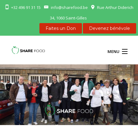
+32 496 91 31 15
info@sharefood.be
Rue Arthur Diderich
34, 1060 Saint-Gilles
Faites un Don
Devenez bénévole
MENU
ACCUEIL
NOS FRIGOS
NOUS AIDER
CONTACT
FR