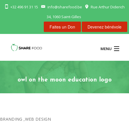
+32 496 91 31 15
info@sharefood.be
Rue Arthur Diderich
34, 1060 Saint-Gilles
Faites un Don
Devenez bénévole
MENU
ACCUEIL
owl on the moon education logo
NOS FRIGOS
NOUS AIDER
CONTACT
BRANDING
,
WEB DESIGN
FR