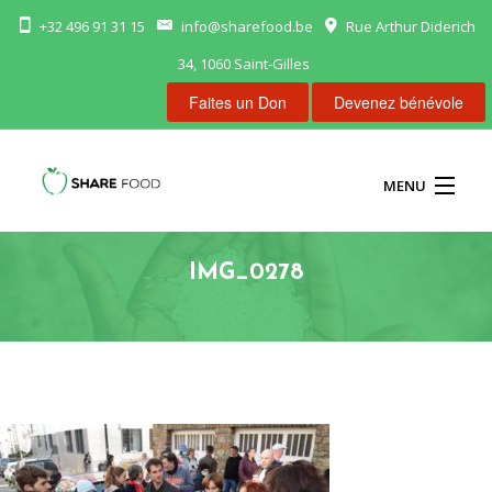
+32 496 91 31 15
info@sharefood.be
Rue Arthur Diderich
34, 1060 Saint-Gilles
Faites un Don
Devenez bénévole
MENU
ACCUEIL
IMG_0278
NOS FRIGOS
NOUS AIDER
CONTACT
FR